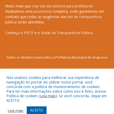
Muito mais que
criar site
ou
sistema para prefeituras
!
Realizamos uma
assessoria
completa, onde garantimos em
contrato que todas as exigências das
leis de transparência
pública
serão atendidas.
Conheça o
PNTP
e o
Radar da Transparência Pública
Todos os direitos reservados a Prefeitura Municipal de Anapurus.
Nós usamos cookies para melhorar sua experiência de
Mapa do Site
Acessar Área Administrativa
navegação no portal. Ao utilizar nosso portal, você
concorda com a política de monitoramento de cookies.
Acessar o Webmail
Para ter mais informações sobre como isso é feito, acesse
Política de cookies (
Leia mais
). Se você concorda, clique em
ACEITO.
ACEITO
Leia mais