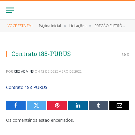
VOCÊ ESTÁ EM:
Página Inicial
Licitações
PREGÃO ELETRÔNICO Nº 019/2022-SRP (EVENTUAL CONTRATAÇÃO DE EMPRESA ESPECIALIZADA PARA O FORNECIMENTO DE MATERIAIS DE LIMPEZA E HIGIENE PESSOAL)
»
»
Contrato 188-PURUS
0
POR
CR2-ADMIN3
ON
12 DE DEZEMBRO DE 2022
Contrato 188-PURUS
Facebook
Twitter
Pinterest
LinkedIn
Tumblr
E-
mail
Os comentários estão encerrados.