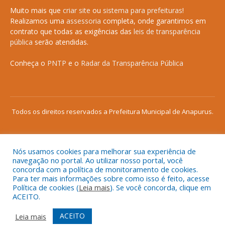
Muito mais que
criar site
ou
sistema para prefeituras
!
Realizamos uma
assessoria
completa, onde garantimos em
contrato que todas as exigências das
leis de transparência
pública
serão atendidas.
Conheça o
PNTP
e o
Radar da Transparência Pública
Todos os direitos reservados a Prefeitura Municipal de Anapurus.
Nós usamos cookies para melhorar sua experiência de
Mapa do Site
Acessar Área Administrativa
navegação no portal. Ao utilizar nosso portal, você
concorda com a política de monitoramento de cookies.
Acessar o Webmail
Para ter mais informações sobre como isso é feito, acesse
Política de cookies (
Leia mais
). Se você concorda, clique em
ACEITO.
ACEITO
Leia mais