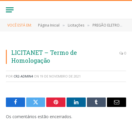
VOCÊ ESTÁ EM:
Página Inicial
Licitações
PREGÃO ELETRONICO Nº 018/2021-SRP (CONTRATAÇÃO DE EMPRESA ESPECIALIZADA NA PRESTAÇÃO DE SERVIÇOS DE MANUTENÇÃO DE AR CONDICIONADO)
»
»
LICITANET – Termo de
0
Homologação
POR
CR2-ADMIN4
ON
19 DE NOVEMBRO DE 2021
Facebook
Twitter
Pinterest
LinkedIn
Tumblr
E-
mail
Os comentários estão encerrados.