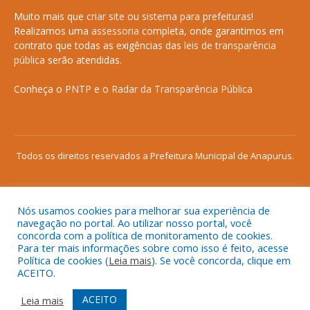
Muito mais que
criar site
ou
sistema para prefeituras
!
Realizamos uma
assessoria
completa, onde garantimos em
contrato que todas as exigências das
leis de transparência
pública
serão atendidas.
Conheça o
PNTP
e o
Radar da Transparência Pública
Todos os direitos reservados a Prefeitura Municipal de Anapurus.
Nós usamos cookies para melhorar sua experiência de
Mapa do Site
Acessar Área Administrativa
navegação no portal. Ao utilizar nosso portal, você
concorda com a política de monitoramento de cookies.
Acessar o Webmail
Para ter mais informações sobre como isso é feito, acesse
Política de cookies (
Leia mais
). Se você concorda, clique em
ACEITO.
ACEITO
Leia mais