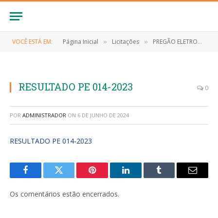
VOCÊ ESTÁ EM:
Página Inicial
Licitações
PREGÃO ELETRONICO Nº 014/2023/SRP (AQUISIÇÃO DE SUPRIMENTOS, EQUIPAMENTOS E ELETRÔNICOS DE INFORMÁTICA, PARA ATENDER AS NECESSIDADES PRECÍPUAS DE ASSISTÊNCIA SOCIAL DE ANAPURUS/MA)
»
»
RESULTADO PE 014-2023
0
POR
ADMINISTRADOR
ON
6 DE JUNHO DE 2024
RESULTADO PE 014-2023
Facebook
Twitter
Pinterest
LinkedIn
Tumblr
E-
mail
Os comentários estão encerrados.