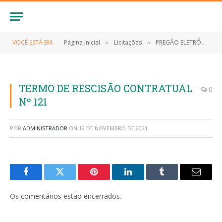
VOCÊ ESTÁ EM:
Página Inicial
Licitações
PREGÃO ELETRÔNICO Nº 010/2021 (EVENTUAL CONTRATAÇÃO DE PESSOA JURÍDICA PARA FORNECIMENTO DE MATERIAL E INSUMOS MÉDICO HOSPITALAR)
»
»
TERMO DE RESCISÃO CONTRATUAL
0
Nº 121
POR
ADMINISTRADOR
ON
19 DE NOVEMBRO DE 2021
Facebook
Twitter
Pinterest
LinkedIn
Tumblr
E-
mail
Os comentários estão encerrados.