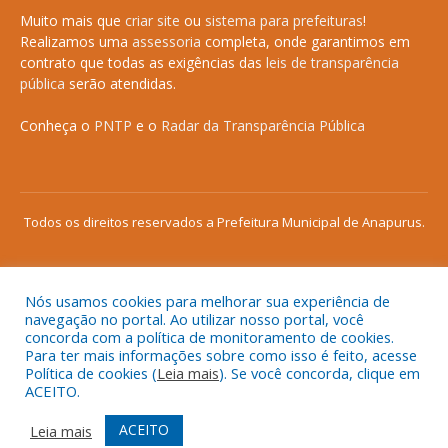
Muito mais que
criar site
ou
sistema para prefeituras
!
Realizamos uma
assessoria
completa, onde garantimos em
contrato que todas as exigências das
leis de transparência
pública
serão atendidas.
Conheça o
PNTP
e o
Radar da Transparência Pública
Todos os direitos reservados a Prefeitura Municipal de Anapurus.
Nós usamos cookies para melhorar sua experiência de
Mapa do Site
Acessar Área Administrativa
navegação no portal. Ao utilizar nosso portal, você
concorda com a política de monitoramento de cookies.
Acessar o Webmail
Para ter mais informações sobre como isso é feito, acesse
Política de cookies (
Leia mais
). Se você concorda, clique em
ACEITO.
ACEITO
Leia mais