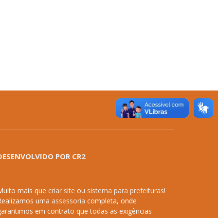
DESENVOLVIDO POR CR2
Muito mais que
criar site
ou
sistema para prefeituras
!
Realizamos uma
assessoria
completa, onde
garantimos em contrato que todas as exigências