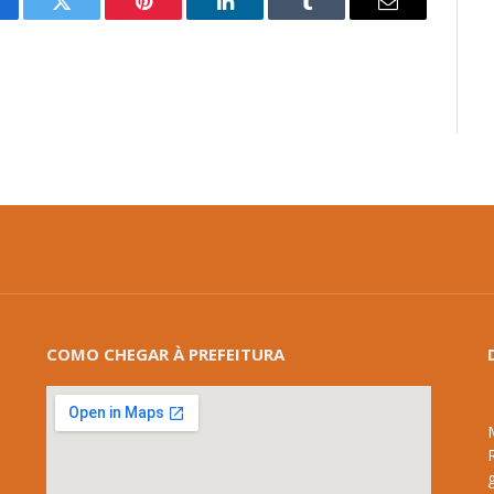
cebook
Twitter
Pinterest
LinkedIn
Tumblr
E-
mail
COMO CHEGAR À PREFEITURA