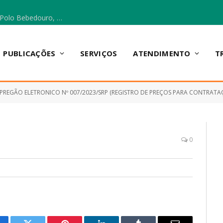
Escola Municipal Vicentina Vieira dos Santos, no Polo Bebedouro, recebeu materiais para a implantação do Cantinho da Leitura e da Sala Multidisciplinar.
PUBLICAÇÕES
SERVIÇOS
ATENDIMENTO
T
PREGÃO ELETRONICO Nº 007/2023/SRP (REGISTRO DE PREÇOS PARA CONTRATAÇÃO D
0