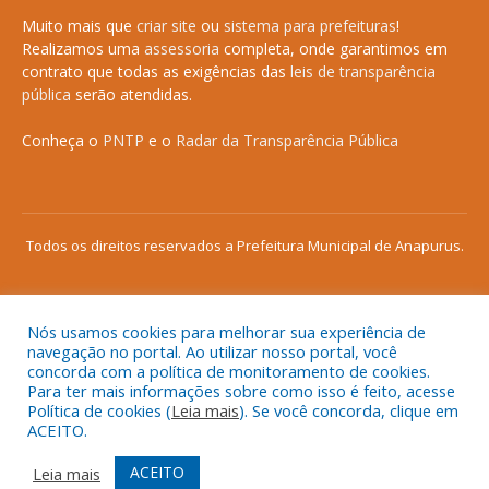
Muito mais que
criar site
ou
sistema para prefeituras
!
Realizamos uma
assessoria
completa, onde garantimos em
contrato que todas as exigências das
leis de transparência
pública
serão atendidas.
Conheça o
PNTP
e o
Radar da Transparência Pública
Todos os direitos reservados a Prefeitura Municipal de Anapurus.
Nós usamos cookies para melhorar sua experiência de
Mapa do Site
Acessar Área Administrativa
navegação no portal. Ao utilizar nosso portal, você
concorda com a política de monitoramento de cookies.
Acessar o Webmail
Para ter mais informações sobre como isso é feito, acesse
Política de cookies (
Leia mais
). Se você concorda, clique em
ACEITO.
ACEITO
Leia mais