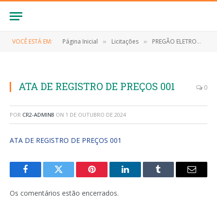
VOCÊ ESTÁ EM:
Página Inicial
Licitações
PREGÃO ELETRONICO Nº 006/2023 (Eventual Contratação de empresa para aquisição de material de limpeza e higiene pessoal)
»
»
ATA DE REGISTRO DE PREÇOS 001
0
POR
CR2-ADMIN8
ON
1 DE OUTUBRO DE 2024
ATA DE REGISTRO DE PREÇOS 001
Facebook
Twitter
Pinterest
LinkedIn
Tumblr
E-
mail
Os comentários estão encerrados.