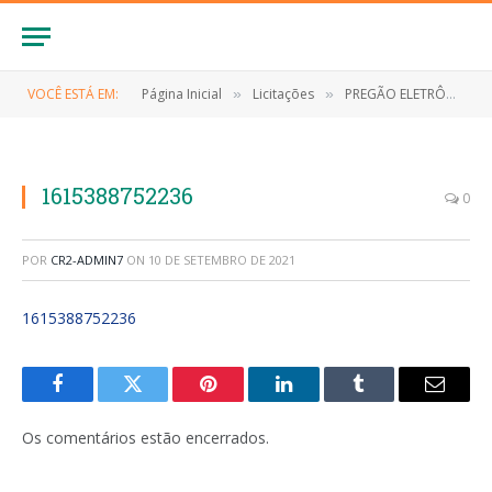
VOCÊ ESTÁ EM:
Página Inicial
Licitações
PREGÃO ELETRÔNICO Nº 002/2021-SRP (CONTRATAÇÃO DE EMPRESA ESPECIALIZADA NO FORNECIMENTO DE GÊNEROS ALIMENTÍCIOS)
»
»
1615388752236
0
POR
CR2-ADMIN7
ON
10 DE SETEMBRO DE 2021
1615388752236
Facebook
Twitter
Pinterest
LinkedIn
Tumblr
E-
mail
Os comentários estão encerrados.