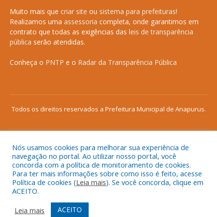
Muito mais que
criar site
ou
sistema para prefeituras
!
Realizamos uma
assessoria
completa, onde garantimos em
contrato que todas as exigências das
leis de transparência
pública
serão atendidas.
Conheça o
PNTP
e o
Radar da Transparência Pública
Todos os direitos reservados a Prefeitura Municipal de Anapurus.
Nós usamos cookies para melhorar sua experiência de
Mapa do Site
Acessar Área Administrativa
navegação no portal. Ao utilizar nosso portal, você
concorda com a política de monitoramento de cookies.
Acessar o Webmail
Para ter mais informações sobre como isso é feito, acesse
Política de cookies (
Leia mais
). Se você concorda, clique em
ACEITO.
ACEITO
Leia mais