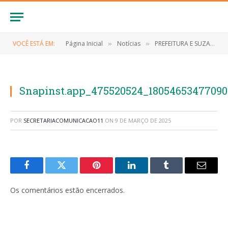
VOCÊ ESTÁ EM:
Página Inicial
Notícias
PREFEITURA E SUZANO FIRMAM PARCEIRIA PARA O DESENVOLVIMENTO DA AGRICULTURA FAMILIAR
»
»
Snapinst.app_475520524_18054653477090
POR
SECRETARIACOMUNICACAO11
ON
9 DE MARÇO DE 2025
Facebook
Twitter
Pinterest
LinkedIn
Tumblr
E-
mail
Os comentários estão encerrados.