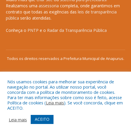
Realizamos uma
assessoria
completa, onde garantimos em
contrato que todas as exigências das
leis de transparência
pública
serão atendidas.
Conheça o
PNTP
e o
Radar da Transparência Pública
Todos os direitos reservados a Prefeitura Municipal de Anapurus.
Nós usamos cookies para melhorar sua experiência de
Mapa do Site
Acessar Área Administrativa
navegação no portal. Ao utilizar nosso portal, você
concorda com a política de monitoramento de cookies.
Acessar o Webmail
Para ter mais informações sobre como isso é feito, acesse
Política de cookies (
Leia mais
). Se você concorda, clique em
ACEITO.
ACEITO
Leia mais