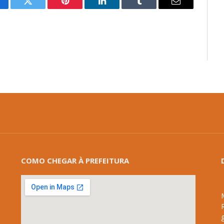
cebook
Twitter
Pinterest
LinkedIn
Tumblr
E-
mail
COMO CHEGAR À PREFEITURA