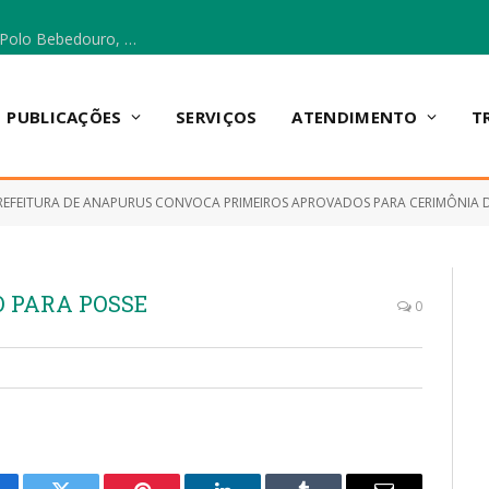
Escola Municipal Vicentina Vieira dos Santos, no Polo Bebedouro, recebeu materiais para a implantação do Cantinho da Leitura e da Sala Multidisciplinar.
PUBLICAÇÕES
SERVIÇOS
ATENDIMENTO
T
REFEITURA DE ANAPURUS CONVOCA PRIMEIROS APROVADOS PARA CERIMÔNIA D
̃O PARA POSSE
0