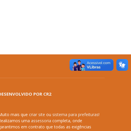
DESENVOLVIDO POR CR2
Muito mais que
criar site
ou
sistema para prefeituras
!
Realizamos uma
assessoria
completa, onde
garantimos em contrato que todas as exigências