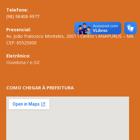
Telefone:
(98) 98408-9977
Presencial:
Av. João Francisco Monteles, 2001 \ Centro \ ANAPURUS – MA
CEP: 65525000
Eletrônico:
Ouvidoria
/
e-SIC
COMO CHEGAR À PREFEITURA