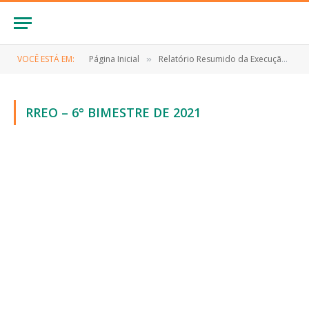
VOCÊ ESTÁ EM:
Página Inicial
Relatório Resumido da Execução Orçamentária (RREO)
»
RREO – 6° BIMESTRE DE 2021