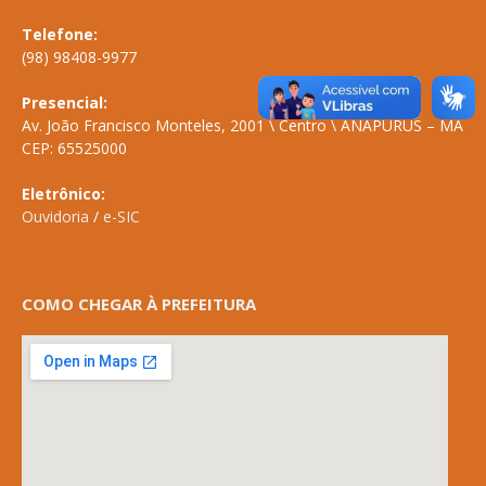
Telefone:
(98) 98408-9977
Presencial:
Av. João Francisco Monteles, 2001 \ Centro \ ANAPURUS – MA
CEP: 65525000
Eletrônico:
Ouvidoria
/
e-SIC
COMO CHEGAR À PREFEITURA