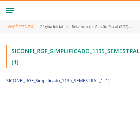
VOCÊ ESTÁ EM:
Página Inicial
Relatório de Gestão Fiscal (RGF)
S
»
»
SICONFI_RGF_SIMPLIFICADO_1135_SEMESTRAL
(1)
SICONFI_RGF_Simplificado_1135_SEMESTRAL_1 (1)