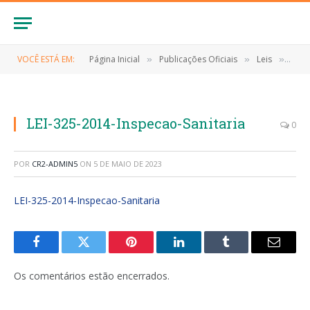
VOCÊ ESTÁ EM:
Página Inicial
Publicações Oficiais
Leis
LEI 
»
»
»
LEI-325-2014-Inspecao-Sanitaria
0
POR
CR2-ADMIN5
ON
5 DE MAIO DE 2023
LEI-325-2014-Inspecao-Sanitaria
Facebook
Twitter
Pinterest
LinkedIn
Tumblr
E-
mail
Os comentários estão encerrados.