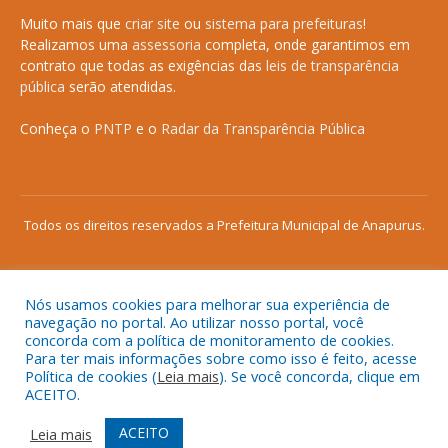
Muito mais que
criar site
ou
sistema para prefeituras
!
Realizamos uma
assessoria
completa, onde garantimos em
contrato que todas as exigências das
leis de transparência
pública
serão atendidas.
Conheça o
PNTP
e o
Radar da Transparência Pública
Todos os direitos reservados a Prefeitura Municipal de Anapurus.
Nós usamos cookies para melhorar sua experiência de
Mapa do Site
Acessar Área Administrativa
navegação no portal. Ao utilizar nosso portal, você
concorda com a política de monitoramento de cookies.
Acessar o Webmail
Para ter mais informações sobre como isso é feito, acesse
Política de cookies (
Leia mais
). Se você concorda, clique em
ACEITO.
ACEITO
Leia mais