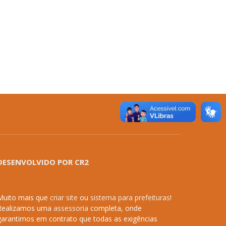
DESENVOLVIDO POR CR2
Muito mais que
criar site
ou
sistema para prefeituras
!
Realizamos uma
assessoria
completa, onde
garantimos em contrato que todas as exigências