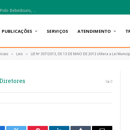
Escola Municipal Vicentina Vieira dos Santos, no Polo Bebedouro, recebeu materiais para a implantação do Cantinho da Leitura e da Sala Multidisciplinar.
PUBLICAÇÕES
SERVIÇOS
ATENDIMENTO
T
ciais
Leis
LEI Nº 307/2013, DE 13 DE MAIO DE 2013 (Altera a Lei Municip
»
»
Diretores
0