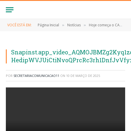
VOCÊ ESTÁ EM:
Página Inicial
Notícias
Hoje começa o CARNAPURUS 2025!
»
»
Snapinst.app_video_AQMOJBMZg2Kyq1
HedipWVJUiCtiNvoQPrcRc3rh1DnfJvVf
POR
SECRETARIACOMUNICACAO11
ON
10 DE MARÇO DE 2025