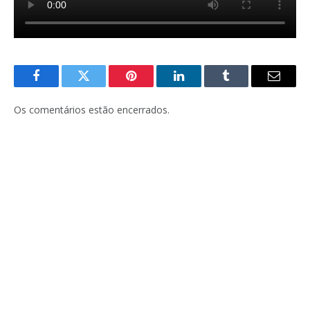
Facebook
Twitter
Pinterest
LinkedIn
Tumblr
E-
mail
Os comentários estão encerrados.