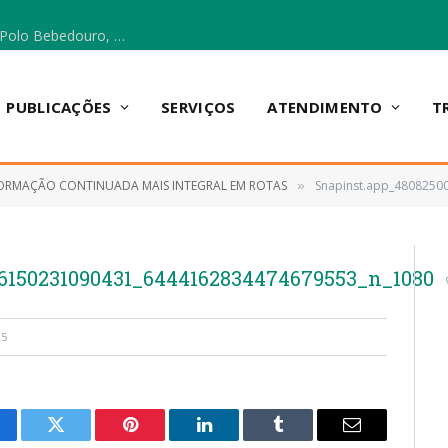
Escola Municipal Vicentina Vieira dos Santos, no Polo Bebedouro, recebeu materiais para a implantação do Cantinho da Leitura e da Sala Multidisciplinar.
PUBLICAÇÕES
SERVIÇOS
ATENDIMENTO
T
ORMAÇÃO CONTINUADA MAIS INTEGRAL EM ROTAS
Snapinst.app_48082500
»
6150231090431_6444162834474679553_n_1080
25
cebook
Twitter
Pinterest
LinkedIn
Tumblr
E-