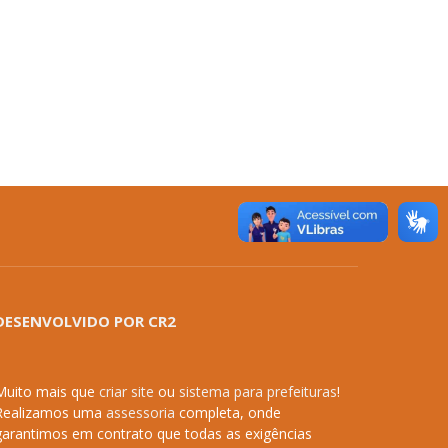
DESENVOLVIDO POR CR2
Muito mais que
criar site
ou
sistema para prefeituras
!
Realizamos uma
assessoria
completa, onde
garantimos em contrato que todas as exigências