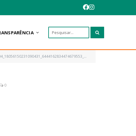
RANSPARÊNCIA
4_18056150231090431_6444162834474679553_n_1080
0