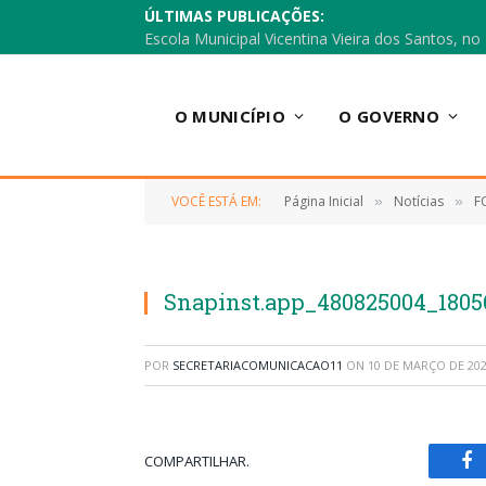
ÚLTIMAS PUBLICAÇÕES:
O MUNICÍPIO
O GOVERNO
VOCÊ ESTÁ EM:
Página Inicial
Notícias
F
»
»
Snapinst.app_480825004_1805
POR
SECRETARIACOMUNICACAO11
ON
10 DE MARÇO DE 20
COMPARTILHAR.
Fa