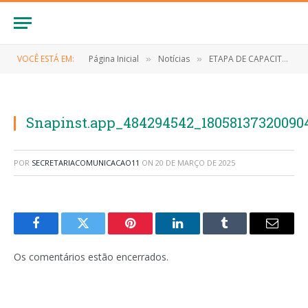
VOCÊ ESTÁ EM:
Página Inicial
Notícias
ETAPA DE CAPACITAÇÃO DO PLANIFICASUS
»
»
Snapinst.app_484294542_180581373200904
POR
SECRETARIACOMUNICACAO11
ON
20 DE MARÇO DE 2025
Facebook
Twitter
Pinterest
LinkedIn
Tumblr
E-
mail
Os comentários estão encerrados.