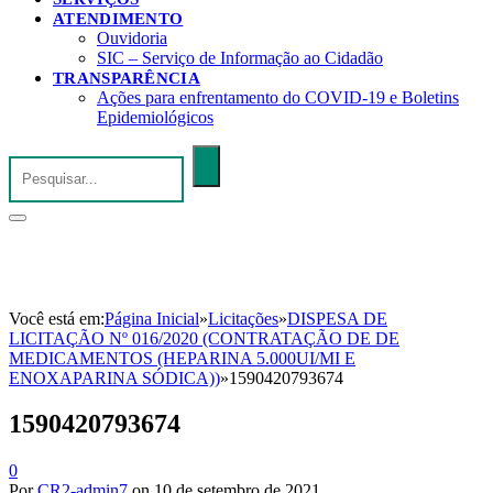
ATENDIMENTO
Ouvidoria
SIC – Serviço de Informação ao Cidadão
TRANSPARÊNCIA
Ações para enfrentamento do COVID-19 e Boletins
Epidemiológicos
Você está em:
Página Inicial
»
Licitações
»
DISPESA DE
LICITAÇÃO Nº 016/2020 (CONTRATAÇÃO DE DE
MEDICAMENTOS (HEPARINA 5.000UI/MI E
ENOXAPARINA SÓDICA))
»
1590420793674
1590420793674
0
Por
CR2-admin7
on
10 de setembro de 2021