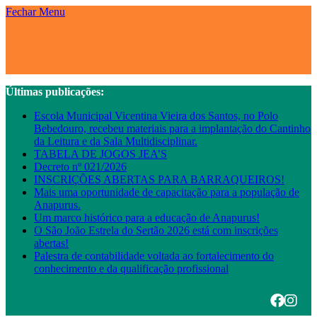
Fechar Menu
Últimas publicações:
Escola Municipal Vicentina Vieira dos Santos, no Polo
Bebedouro, recebeu materiais para a implantação do Cantinho
da Leitura e da Sala Multidisciplinar.
TABELA DE JOGOS JEA’S
Decreto nº 021/2026
INSCRIÇÕES ABERTAS PARA BARRAQUEIROS!
Mais uma oportunidade de capacitação para a população de
Anapurus.
Um marco histórico para a educação de Anapurus!
O São João Estrela do Sertão 2026 está com inscrições
abertas!
Palestra de contabilidade voltada ao fortalecimento do
conhecimento e da qualificação profissional