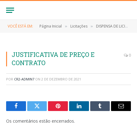
VOCÊ ESTÁ EM:
Página Inicial
Licitações
DISPENSA DE LICITAÇÃO Nº 013/2021 (CONTRATAÇÃO DE EMPRESA ESPECIALIZADA NA PRESTAÇÃO DOS SERVIÇOS DE PROVEDOR DE INTERNET)
»
»
JUSTIFICATIVA DE PREÇO E
0
CONTRATO
POR
CR2-ADMIN7
ON
2 DE DEZEMBRO DE 2021
Facebook
Twitter
Pinterest
LinkedIn
Tumblr
E-
mail
Os comentários estão encerrados.