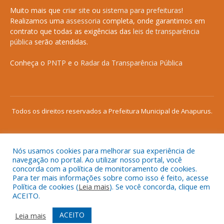
Muito mais que
criar site
ou
sistema para prefeituras
!
Realizamos uma
assessoria
completa, onde garantimos em
contrato que todas as exigências das
leis de transparência
pública
serão atendidas.
Conheça o
PNTP
e o
Radar da Transparência Pública
Todos os direitos reservados a Prefeitura Municipal de Anapurus.
Nós usamos cookies para melhorar sua experiência de
Mapa do Site
Acessar Área Administrativa
navegação no portal. Ao utilizar nosso portal, você
concorda com a política de monitoramento de cookies.
Acessar o Webmail
Para ter mais informações sobre como isso é feito, acesse
Política de cookies (
Leia mais
). Se você concorda, clique em
ACEITO.
ACEITO
Leia mais