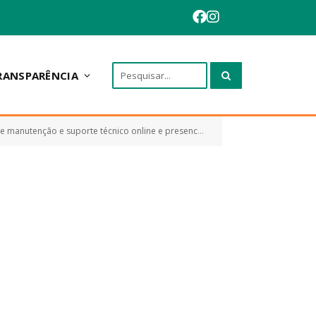
RANSPARÊNCIA
ulos adicionados bem como, Diário Eletrônico, Portal dos Pais e Aluno, Aplicativo do Diário Online e Off-line)