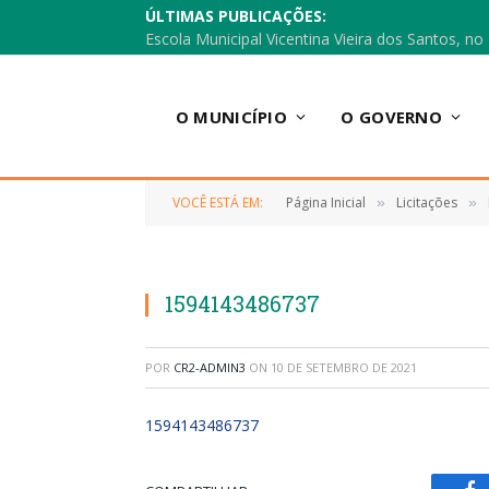
ÚLTIMAS PUBLICAÇÕES:
O MUNICÍPIO
O GOVERNO
VOCÊ ESTÁ EM:
Página Inicial
Licitações
»
»
1594143486737
POR
CR2-ADMIN3
ON
10 DE SETEMBRO DE 2021
1594143486737