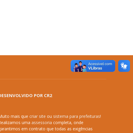
DESENVOLVIDO POR CR2
Muito mais que
criar site
ou
sistema para prefeituras
!
Realizamos uma
assessoria
completa, onde
garantimos em contrato que todas as exigências