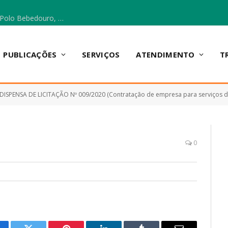
Escola Municipal Vicentina Vieira dos Santos, no Polo Bebedouro, recebeu materiais para a implantação do Cantinho da Leitura e da Sala Multidisciplinar.
PUBLICAÇÕES
SERVIÇOS
ATENDIMENTO
T
DISPENSA DE LICITAÇÃO Nº 009/2020 (Contratação de empresa para serviços de manutenção e suporte técnico online e presencial do sistema de gestão escolar livre (I-Educar) e mód
0