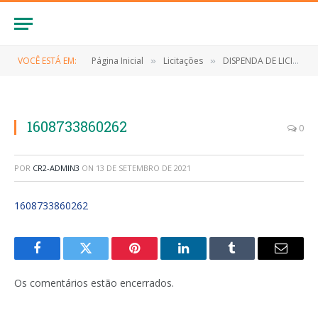
VOCÊ ESTÁ EM:
Página Inicial
Licitações
DISPENDA DE LICITAÇÃO Nº 042/2020 (Aquisição de urnas funerárias e serviços de translado, para atender as famílias carentes do município de Anapurus-MA)
»
»
1608733860262
0
POR
CR2-ADMIN3
ON
13 DE SETEMBRO DE 2021
1608733860262
Facebook
Twitter
Pinterest
LinkedIn
Tumblr
E-
mail
Os comentários estão encerrados.