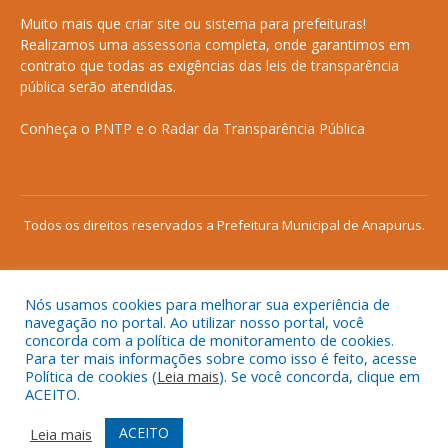
Muito mais que
criar site
ou
sistema para prefeituras
!
Realizamos uma
assessoria
completa, onde garantimos em
contrato que todas as exigências das
leis de transparência
pública
serão atendidas.
Conheça o
PNTP
e o
Radar da Transparência Pública
Todos os direitos reservados a Prefeitura Municipal de Anapurus.
Nós usamos cookies para melhorar sua experiência de
Mapa do Site
Acessar Área Administrativa
navegação no portal. Ao utilizar nosso portal, você
concorda com a política de monitoramento de cookies.
Acessar o Webmail
Para ter mais informações sobre como isso é feito, acesse
Política de cookies (
Leia mais
). Se você concorda, clique em
ACEITO.
ACEITO
Leia mais