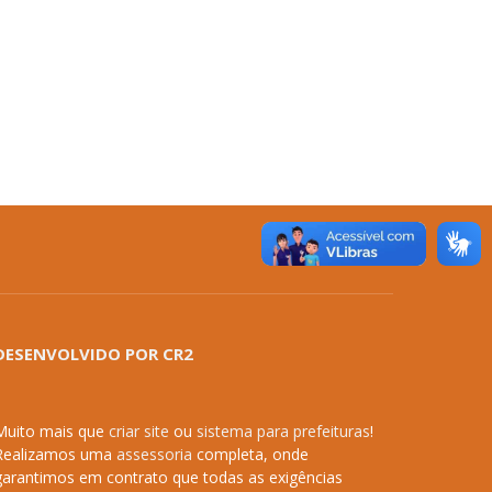
DESENVOLVIDO POR CR2
Muito mais que
criar site
ou
sistema para prefeituras
!
Realizamos uma
assessoria
completa, onde
garantimos em contrato que todas as exigências