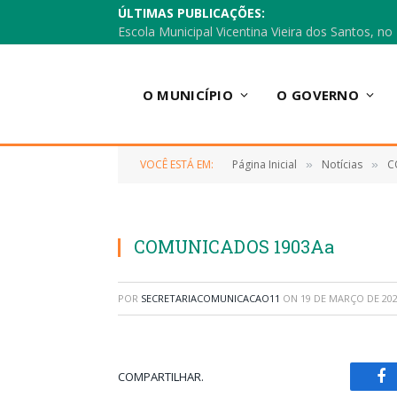
ÚLTIMAS PUBLICAÇÕES:
O MUNICÍPIO
O GOVERNO
VOCÊ ESTÁ EM:
Página Inicial
Notícias
C
»
»
COMUNICADOS 1903Aa
POR
SECRETARIACOMUNICACAO11
ON
19 DE MARÇO DE 20
COMPARTILHAR.
Fa