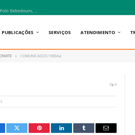
Escola Municipal Vicentina Vieira dos Santos, no Polo Bebedouro, recebeu materiais para a implantação do Cantinho da Leitura e da Sala Multidisciplinar.
PUBLICAÇÕES
SERVIÇOS
ATENDIMENTO
T
ONVITE
COMUNICADOS 1903Aa
»
0
25
cebook
Twitter
Pinterest
LinkedIn
Tumblr
E-