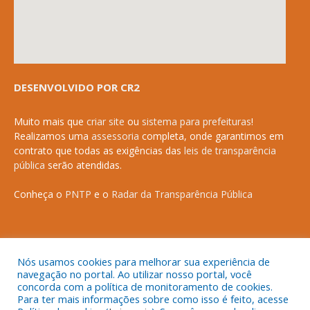
DESENVOLVIDO POR CR2
Muito mais que
criar site
ou
sistema para prefeituras
!
Realizamos uma
assessoria
completa, onde garantimos em
contrato que todas as exigências das
leis de transparência
pública
serão atendidas.
Conheça o
PNTP
e o
Radar da Transparência Pública
Todos os direitos reservados a Prefeitura Municipal de Anapurus.
Nós usamos cookies para melhorar sua experiência de
navegação no portal. Ao utilizar nosso portal, você
concorda com a política de monitoramento de cookies.
Para ter mais informações sobre como isso é feito, acesse