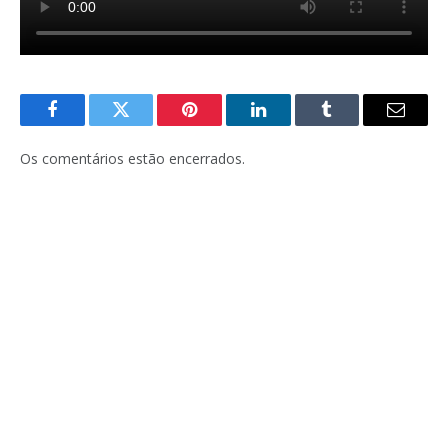
Facebook
Twitter
Pinterest
LinkedIn
Tumblr
E-
mail
Os comentários estão encerrados.