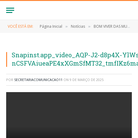
VOCÊ ESTÁ EM:
Página Inicial
Notícias
BOM VIVER DAS MULHERES , O OLHAR DA MULHER EM AÇÃO NO POVOADO BREJINHO
»
»
Snapinst.app_video_AQP-J2-d8p4X-Yl
nCSFVAiueaPE4xXGmSfMT32_tmfIKz6ma_
POR
SECRETARIACOMUNICACAO11
ON
9 DE MARÇO DE 2025