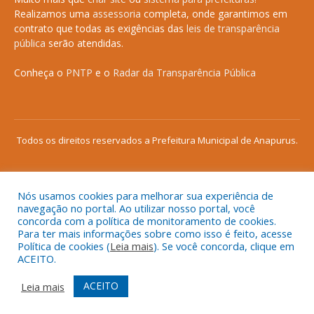
Realizamos uma
assessoria
completa, onde garantimos em
contrato que todas as exigências das
leis de transparência
pública
serão atendidas.
Conheça o
PNTP
e o
Radar da Transparência Pública
Todos os direitos reservados a Prefeitura Municipal de Anapurus.
Nós usamos cookies para melhorar sua experiência de
Mapa do Site
Acessar Área Administrativa
navegação no portal. Ao utilizar nosso portal, você
concorda com a política de monitoramento de cookies.
Acessar o Webmail
Para ter mais informações sobre como isso é feito, acesse
Política de cookies (
Leia mais
). Se você concorda, clique em
ACEITO.
ACEITO
Leia mais