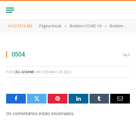
VOCÊ ESTÁ EM:
Página Inicial
Boletins COVID-19
Boletim COVID-19 (05/04/2023)
»
»
0504
0
POR
CR2-ADMIN8
ON
4 DE MAIO DE 2023
Facebook
Twitter
Pinterest
LinkedIn
Tumblr
E-
mail
Os comentários estão encerrados.