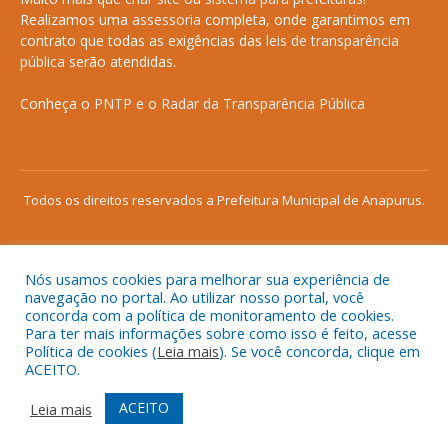
Realizamos uma
assessoria
completa, onde garantimos em
contrato que todas as exigências das
leis de transparência
pública
serão atendidas.
Conheça o
PNTP
e o
Radar da Transparência Pública
Todos os direitos reservados a Prefeitura Municipal de Anapurus.
Nós usamos cookies para melhorar sua experiência de
Mapa do Site
Acessar Área Administrativa
navegação no portal. Ao utilizar nosso portal, você
concorda com a política de monitoramento de cookies.
Acessar o Webmail
Para ter mais informações sobre como isso é feito, acesse
Política de cookies (
Leia mais
). Se você concorda, clique em
ACEITO.
ACEITO
Leia mais