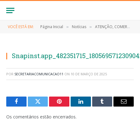
VOCÊ ESTÁ EM:
Página Inicial
Notícias
ATENÇÃO, COMERCIANTES E POPULAÇÃO DE ANAPURUS!
»
»
Snapinst.app_482351715_18056957123090
POR
SECRETARIACOMUNICACAO11
ON
10 DE MARÇO DE 2025
Facebook
Twitter
Pinterest
LinkedIn
Tumblr
E-
mail
Os comentários estão encerrados.