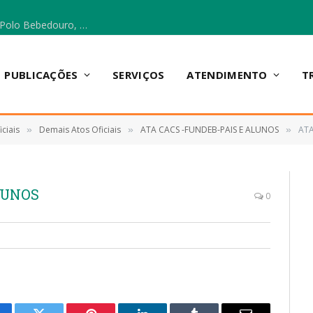
Escola Municipal Vicentina Vieira dos Santos, no Polo Bebedouro, recebeu materiais para a implantação do Cantinho da Leitura e da Sala Multidisciplinar.
PUBLICAÇÕES
SERVIÇOS
ATENDIMENTO
T
ciais
Demais Atos Oficiais
ATA CACS -FUNDEB-PAIS E ALUNOS
ATA
»
»
»
LUNOS
0