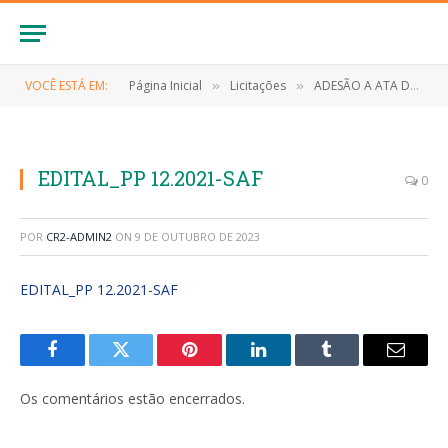
VOCÊ ESTÁ EM:
Página Inicial
Licitações
ADESÃO A ATA DE REGISTRO DE PREÇOS Nº 001/2022 (Aquisição de proteína animal (peixe), de interesse da administração pública do município de Anapurus/MA)
»
»
EDITAL_PP 12.2021-SAF
0
POR
CR2-ADMIN2
ON
9 DE OUTUBRO DE 2023
EDITAL_PP 12.2021-SAF
Facebook
Twitter
Pinterest
LinkedIn
Tumblr
E-
mail
Os comentários estão encerrados.