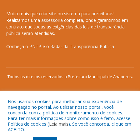
Muito mais que
criar site
ou
sistema para prefeituras
!
Realizamos uma
assessoria
completa, onde garantimos em
contrato que todas as exigências das
leis de transparência
pública
serão atendidas.
Conheça o
PNTP
e o
Radar da Transparência Pública
Todos os direitos reservados a Prefeitura Municipal de Anapurus.
Nós usamos cookies para melhorar sua experiência de
Mapa do Site
Acessar Área Administrativa
navegação no portal. Ao utilizar nosso portal, você
Acessar o Webmail
concorda com a política de monitoramento de cookies.
Para ter mais informações sobre como isso é feito, acesse
Política de cookies (
Leia mais
). Se você concorda, clique em
ACEITO.