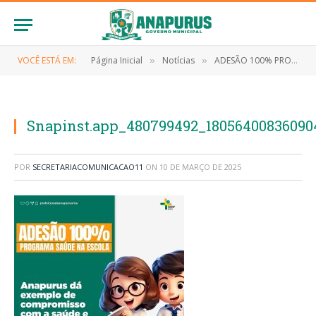
VOCÊ ESTÁ EM:
Página Inicial
Notícias
ADESÃO 100% PROGRAMA SAÚDE NA ESCOLA
»
»
Snapinst.app_480799492_18056400836090
POR
SECRETARIACOMUNICACAO11
ON
10 DE MARÇO DE 2025