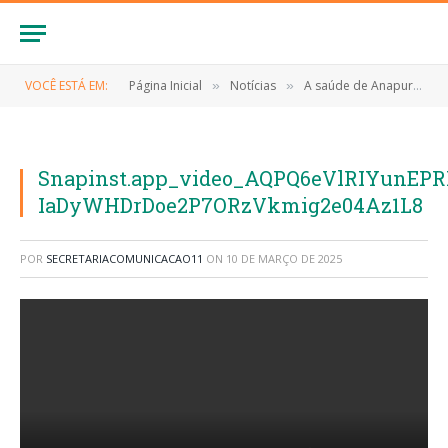
VOCÊ ESTÁ EM:
Página Inicial
Notícias
A saúde de Anapurus segue avançando!
»
»
Snapinst.app_video_AQPQ6eVlRIYunE
IaDyWHDrDoe2P7ORzVkmig2e04Az1L8
POR
SECRETARIACOMUNICACAO11
ON
10 DE MARÇO DE 2025