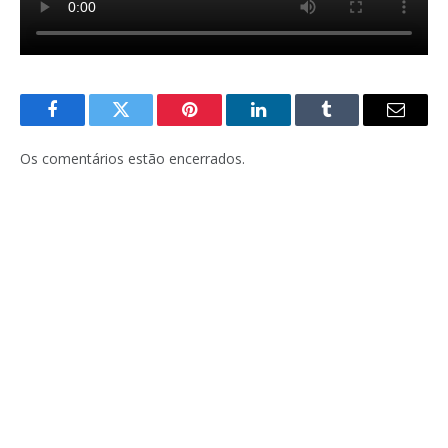
Facebook
Twitter
Pinterest
LinkedIn
Tumblr
E-
mail
Os comentários estão encerrados.